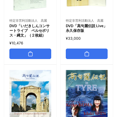
特定非営利活動法人 高麗
特定非営利活動法人 高麗
DVD「いだきしんコンサ
DVD「高句麗伝説 Live」
ートライブ ペルセポリ
永久保存版
ス・縄文」（２枚組）
¥33,000
¥10,476